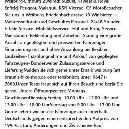
Weilburg-Limburg Zweirad: Suzuki, Kawasaki, Royal
Enfield, Peugeot, Malaguti, KSR Vierrad: CF MotoBesuchen
Sie uns in Weilburg, Friedenbachstrasse 10 Wir bieten: -
Meisterwerkstatt und Geschultes Personal- 24/48 Stunden
E-Teile Service- Mobilitätsservice- Hol und Bring-Service-
Mietstation- Bekleidung und Zubehör- Ständig eine große
Anzahl an gepflegten und preiswerten Fahrzeugen-
Finanzierung mit und ohne Anzahlung bei flexiblen
Laufzeiten- Inzahlungnahme und Ankauf von gepflegten
Fahrzeugen- Bundesweiter Zulassungsservice und
LieferungMelden sie sich gerne unter Email: weilburg (at)
braunis-bike-shop.de oder telefonisch unter 06471-
7888.Unser Team freut sich auf Ihren Besuch und berät Sie
gerne. Unsere Öffnungszeiten: Montags
GeschlossenDienstag-Freitag: 10.00 Uhr - 12.00 Uhr und
13.00 Uhr - 18.00 UhrSamstag von 9.00 Uhr - 13.00 Uhr
Gerne liefern wir unsere Fahrzeuge auch innerhalb
Deutschlands ,gegen einen entsprechenden Aufpreis von
199.-€.Irrtum, Änderungen und Zwischenverkauf