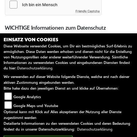
Friendly Captcha
WICHTIGE Informationen zum Datenschutz
Aus den eingegebenen Daten wird eine E-Mail erstellt, welche an
EINSATZ VON COOKIES
uns gesendet und gespeichert wird. Dazu und um auch
Diese Webseite verwendet Cookies, um Dir ein bestmögliches Surf-Erlebnis zu
entsprechend auf Ihre Anfrage reagieren zu können, müssen wir
ermöglichen. Diese Daten werden erhoben und dienen nicht für die Erstellung
Ihre E-Mail-Adresse abfragen. Alle weiteren eingegebenen Daten
von Nutzungsprofilen oder anderer weiterführender Verwendung. Sämtliche
erleichtern uns die Beantwortung ihrer Anfrage, sind jedoch nicht
Informationen zu verwendeten Cookies und eingebundenen Diensten findest
du hier:
Datenschutzerklärung
verpflichtend. Ihre Daten werden selbstverständlich nur zur
Beantwortung Ihrer Anfrage verwendet und nicht an Dritte
Wir verwenden auf dieser Website folgende Dienste, welche erst nach deiner
weitergegeben. Unsere Datenschutzerklärung finden Sie unter
aktiven Zustimmung eingebunden werden.
folgendem Link:
Datenschutzerklärung
Bitte hake dazu den jeweiligen Dienst an und klicke auf Übernehmen:
Google Analytics
Sie können der Speicherung Ihrer personenbezogenen Daten
Google Maps und Youtube
jederzeit für die Zukunft widersprechen oder die Löschung Ihrer
Optional kann mit Klick auf Alles akzeptieren der Nutzung aller Dienste
Daten verlangen. Wir werden Ihre Daten in diesem Fall
zugestimmt werden
unverzüglich löschen, sofern nicht unser berechtigtes Interesse oder
Detailierte Informationen zu den verwendeten Cookies und deren Bedeutung
gesetzliche Aufbewahrungspflichten der Löschung entgegenstehen.
findest du in unserer Datenschutzerklärung:
Datenschutzerklärung