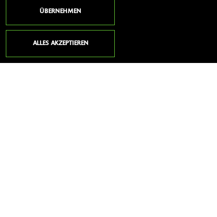
ÜBERNEHMEN
SENDEN
ALLES AKZEPTIEREN
ANSCHRIFT
BRAUNIS BIKE SHOP
Friedenbachstraße 10
35781 Weilburg
Deutschland
Telefon:
06471 / 78 88
Website:
https://www.motorrad-weilburg.de